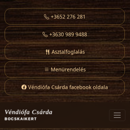
+3652 276 281
+3630 989 9488
Asztalfoglalás
Menürendelés
Véndiófa Csárda facebook oldala
Véndiófa Csárda
BOCSKAIKERT