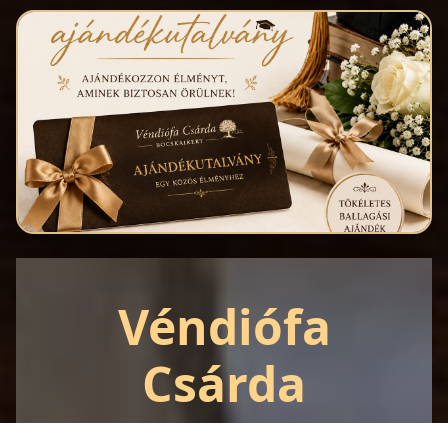
Véndiófa
Csárda