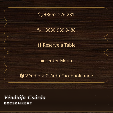
+3652 276 281
+3630 989 9488
Reserve a Table
Order Menu
Véndiófa Csárda Facebook page
Véndiófa Csárda
BOCSKAIKERT